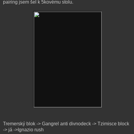
pairing jsem šel k 5kovému stolu.
Tremerský blok -> Gangrel anti divnodeck -> Tzimisce block
-> já ->Ignazio rush