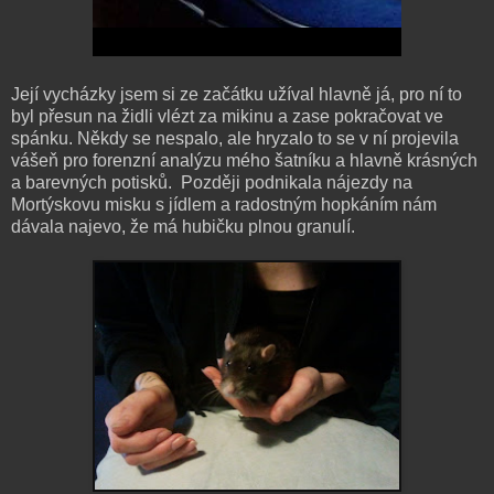
Její vycházky jsem si ze začátku užíval hlavně já, pro ní to
byl přesun na židli vlézt za mikinu a zase pokračovat ve
spánku. Někdy se nespalo, ale hryzalo to se v ní projevila
vášeň pro forenzní analýzu mého šatníku a hlavně krásných
a barevných potisků. Později podnikala nájezdy na
Mortýskovu misku s jídlem a radostným hopkáním nám
dávala najevo, že má hubičku plnou granulí.