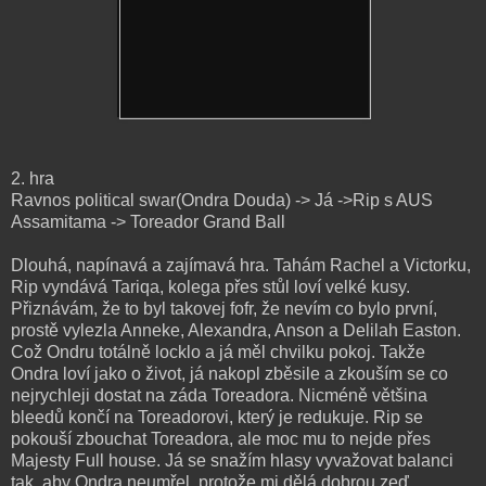
2. hra
Ravnos political swar(Ondra Douda) -> Já ->Rip s AUS
Assamitama -> Toreador Grand Ball
Dlouhá, napínavá a zajímavá hra. Tahám Rachel a Victorku,
Rip vyndává Tariqa, kolega přes stůl loví velké kusy.
Přiznávám, že to byl takovej fofr, že nevím co bylo první,
prostě vylezla Anneke, Alexandra, Anson a Delilah Easton.
Což Ondru totálně locklo a já měl chvilku pokoj. Takže
Ondra loví jako o život, já nakopl zběsile a zkouším se co
nejrychleji dostat na záda Toreadora. Nicméně většina
bleedů končí na Toreadorovi, který je redukuje. Rip se
pokouší zbouchat Toreadora, ale moc mu to nejde přes
Majesty Full house. Já se snažím hlasy vyvažovat balanci
tak, aby Ondra neumřel, protože mi dělá dobrou zeď.