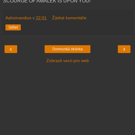
SCOURGE OF AMALEK IS UPON YOU!
Aahzmandius
v
22:01
Žádné komentáře:
Sdílet
‹
›
Domovská stránka
Zobrazit verzi pro web