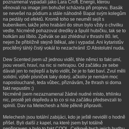
poznamenal vypadali jako Lara Croft. Energii, kterou
věnovali na image jim bohužel scházela při projevu. Basák
se nevešel na pódium a stále náhodně šlapal svým kolegům
na pedály od efektů. Kromě toho se neuměl sejít s
bubeníkem, takže jeho hrabání do strun bylo vždy o chvilku
vedle. Nicméně pohazoval dredíky a špulil hubičku, tak se to
holkám asi líbilo. Zpěvák se asi zhlédnul v thrashi 80. let,
nejen že přibližně stejně štěkal, ale i vypadal. Ani kytaristův
procítěný táhlý čistý vokál to nezachránil :D Abstolutní nuda.
Dew Scented jsem už jednou viděl, tihle němci to fakt umí,
jsou veselí, hraví, na nic si nehrajou. Od začátku ze sebe
dávali jen to nejlepší a bylo vidět, že je to fakt baví. Zvul měli
solidní, výběr písniček taky dobrý, ačkoliv je nemám moc
naposlouchané, teda vůbec, přiznávám, že thrash si doma
fakt nepustím :)
Nicméně jsem nezaznamenal žádné nudné místo, trhlinku
nic, prostě jeli dopředu a to co si na začátku předsevzali to
splnili. Dav na Melechesh a Nile pěkně připravili.
Melechesh jsou totální zabijáci, kdo je ještě neviděl o hodně
přišel. Byli další z kapel, na které jsem byl totálně
nepřipraven a bylo to fakt COOL. Celkově bych jejich hudbu