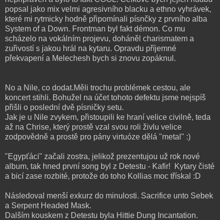
popsal jako mix velmi agresivního blacku a ethno vyhrávek,
které mi rytmicky hodně připomínali písnčky z prvního alba
System of a Down. Frontman byl fakt démon. Co mu
scházelo na vokálním projevu, doháněl charismatem a
zuřivostí s jakou hrál na kytaru. Opravdu příjemné
překvapení a Melechesh bych si znovu zopáknul.
No a Nile, co dodat.Měli trochu problémek cestou, ale
koncert stihli. Bohužel na účet tohoto defektu jsme nejspíš
přišli o poslední dvě písničky setu.
Jak je u Nile zvykem, přistoupili ke hraní velice civilně, teda
až na Chrise, který prostě vzal svou roli živlu velice
zodpovědně a prostě pro pány virtuóze dělá "metal" :)
"Egypťáci" začali zostra, jelikož prezentujou už rok nové
album, tak hned první song byl z Detestu - Kafir! Kytary čisté
a bicí zase rozbité, protože do toho Kollias moc třískal :D
Následoval menší exkurz do minulosti. Sacrifice unto Sebek
a Serpent Headed Mask.
Dalším kouskem z Detestu byla Hittie Dung Incantation.