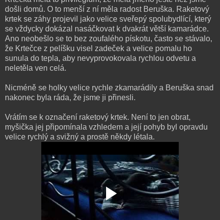
došli domů. O to menší z ní měla radost Beruška. Raketový
krtek se záhy projevil jako velice sveřepý spolubydlící, který
se vždycky dokázal nasáčkovat k dvakrát větší kamarádce.
Ano neobešlo se to bez zoufalého pískotu, často se stávalo,
že Krtečce z pelíšku visel zadeček a velice pomalu ho
sunula do tepla, aby nevyprovokovala rychlou odvetu a
neletěla ven celá.
Nicméně se holky velice rychle zkamarádily a Beruška snad
nakonec byla ráda, že jsme ji přinesli.
Vrátím se k označení raketový krtek. Není to jen obrat,
myšička jej připomínala vzhledem a její pohyb byl opravdu
velice rychlý a svižný a prostě někdy létala.