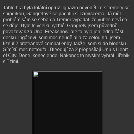
Tahle hra byla totální opruz. Ignazio nevěděl co s tremery se
sniperkou, Gangrelové se pachtili s Tzimiscema. Já měl
problém sám se sebou a Tremer vypadal, že vůbec neví co
se děje. Bylo to vcelku rychlé. Gangrely jsem původně
považovak za Una Freakshow, ale to byla jen jedna část
decku. Ingácovi jsem moc neudělal a za celou hru jsem
líznul 2 proteanové combat endy, takže jsem si do bloocku
Šímíků moc netroufal. Bleedují za 2 přeposílají Unu s Heart
of City. Done, konec ende. Nakonec to myslím vyhrál Hřebík
s Tzimi.