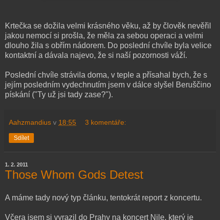
Krtečka se dožila velmi krásného věku, až by člověk nevěřil
jakou nemocí si prošla, že měla za sebou operaci a velmi
dlouho žila s obřím nádorem. Do poslední chvíle byla velice
kontaktní a dávala najevo, že si naší pozornosti váží.
Poslední chvíle strávila doma, v teple a přísahal bych, že s
jejím posledním vydechnutím jsem v dálce slyšel Beruščino
pískání ("Ty už jsi tady zase?").
Aahzmandius
v
18:55
3 komentáře:
Sdílet
1. 2. 2011
Those Whom Gods Detest
A máme tady nový typ článku, tentokrát report z koncertu.
Včera jsem si vyrazil do Prahy na koncert Nile, který je