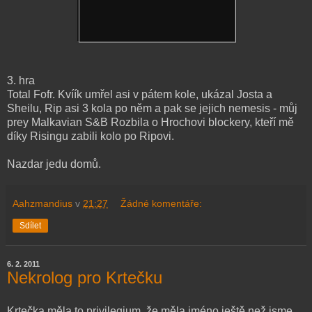
3. hra
Total Fofr. Kvíík umřel asi v pátem kole, ukázal Josta a
Sheilu, Rip asi 3 kola po něm a pak se jejich nemesis - můj
prey Malkavian S&B Rozbila o Hrochovi blockery, kteří mě
díky Risingu zabili kolo po Ripovi.
Nazdar jedu domů.
Aahzmandius
v
21:27
Žádné komentáře:
Sdílet
6. 2. 2011
Nekrolog pro Krtečku
Krtečka měla to privilegium, že měla jméno ještě než jsme