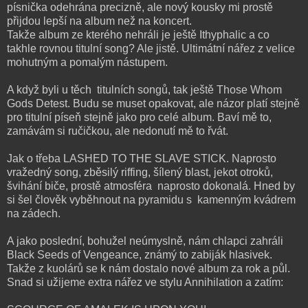
písnička odehrána precizně, ale nový kousky mi prostě
přijdou lepší na album než na koncert.
Takže album ze kterého nehráli je ještě Ithyphalic a co
takhle rovnou titulní song? Ale jistě. Ultimátní nářez z velice
mohutným a pomalým nástupem.
A když byli u těch titulních songů, tak ještě Those Whom
Gods Detest. Budu se muset opakovat, ale názor platí stejně
pro titulní píseň stejně jako pro celé album. Baví mě to,
zamávám si ručičkou, ale nedonutí mě to řvát.
Jak o třeba LASHED TO THE SLAVE STICK. Naprosto
vražedný song, zběsilý riffing, šílený blast, jekot otroků,
švihání biče, prostě atmosféra naprosto dokonalá. Hned by
si šel člověk vyběhnout na pyramidu s kamenným kvádrem
na zádech.
A jako poslední, bohužel neúmyslně, nám chlapci zahráli
Black Seeds of Vengeance, známý to zabiják hlasivek.
Takže z kuolárů se k nám dostalo nové album za rok a půl.
Snad si užijeme extra nářez ve stylu Annihilation a zatím: