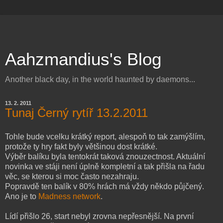
Aahzmandius's Blog
Another black day, in the world haunted by daemons...
13. 2. 2011
Tunaj Černý rytíř 13.2.2011
Tohle bude vcelku krátký report, alespoň to tak zamýšlím,
protože ty hry fakt byly většinou dost krátké.
Výběr balíku byla tentokrát taková znouzectnost. Aktuální
novinka ve stáji není úplně kompletní a tak přišla na řadu
věc, se kterou si moc často nezahraju.
Popravdě ten balík v 80% hrách má vždy někdo půjčený.
Ano je to
Madness network
.
Lídí přišlo 26, start nebyl zrovna nepřesnější. Na první