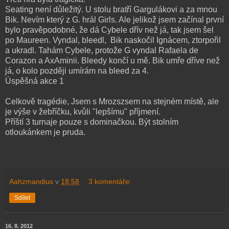
Seating není důležitý. U stolu bratří Gargulákovi a za mnou
Bik. Nevím který z G. hrál Girls. Ale jelikož jsem začínal první
bylo pravěpodobné, že dá Cybele dřív než já, tak jsem šel
po Maureen. Vyndal, bleedl, Bik naskočil Ignácem, ztorpořil
a ukradl. Tahám Cybele, protože G vyndal Rafaela de
Corazon a AxAminii. Bleedy končí u mě. Bik umře dříve než
já, o kolo později umírám na bleed za 4.
Úspěšná akce 1
Celkově tragédie, Jsem s Mrozszsem na stejném místě, ale
je výše v žebříčku, kvůli "lepšímu" příjmení.
Příští 3 turnaje pouze s dominačkou. Být stolním
otloukánkem je pruda.
Aahzmandius
v
18:58
3 komentáře:
Sdílet
16. 8. 2012