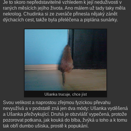
Je to skoro nepředstavitelné vzhledem k její neduživosti v
raných měsících jejího života. Ano málem už tady taky měla
nekrolog. Chudinka si ze zveráče přinesla nějaký zánět
dýchacích cest, takže byla přeléčena a piplána sunárky.
Ušanka trucuje, chce jíst
Svou velikost a naprostou zřejmou fyzickou převahu
nevyužívá a v podstatě zná jen dva módy: Ušanka vyděšená
a Ušanka přežvykující. Druhá je obzvlášť vypečená, protože
pozorovat potkana, jak kouká do blba, žvýká u toho a k tomu
tak obří dumbo ušiska, prostě k popukání.