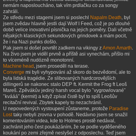
nemám naposloucháno, tak vím prdlačku co za songy
zahráli.
Ze středu mezi stagemi jsem si poslechl
Napalm Death
, byl
jsem zvědav hlavně jestli dají Wolf I Feed, což je po dlouhé
době velice inovativní písnička na jejich poměry. Dali včetně
nějakých klasických sekundových grindovek a mám pocit,
že i na Nazi punks došlo.
Pak jsem si došel povrtět zadkem na vikingy z
Amon Amarth
.
Na živo jsem je viděl prvně a příště asi vynechám, přišlo mi
to víceméně nudózně monotonní.
Machine head
, jsem proseděl na terase.
Converge
mi byli vyhypováni až skoro do bezvědomí, ale to
byla lidská tragédie. Ze slibovaných hardcorovějších
dillingerů se nakonec stalo DEP ft. Kermit the Frog ft Leoš
Mareš. Zpěvákův jediný harsh vocal bylo "vygrowlované"
"kvááá" (kermit) a když zpíval čistě byl to spíš Leošův
recitační revival. Zbytek kapely to nezachránil.
U nepovedených vystoupení zůstaneme, protože
Paradise
Lost
taky nebyli zrovna v pohodě. Nedávno jsem se snažil
komentováním videa, kde to Holmes prostě nedával,
zachránit jeho čest poukázáním, že se podle vyděšeného
koukání po zemi zřejmě neslyšel z odposlechu. Teď jsem