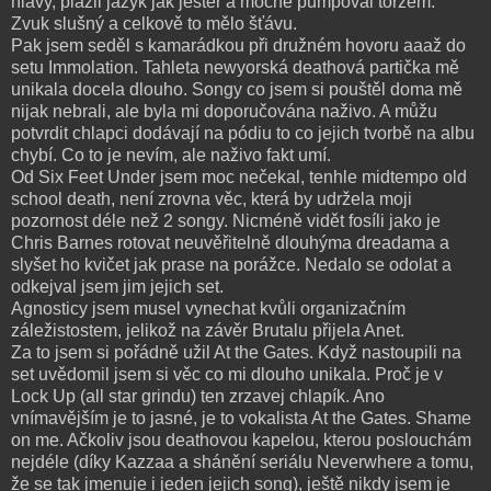
hlavy, plazil jazyk jak ještěr a mocně pumpoval torzem.
Zvuk slušný a celkově to mělo šťávu.
Pak jsem seděl s kamarádkou při družném hovoru aaaž do
setu Immolation. Tahleta newyorská deathová partička mě
unikala docela dlouho. Songy co jsem si pouštěl doma mě
nijak nebrali, ale byla mi doporučována naživo. A můžu
potvrdit chlapci dodávají na pódiu to co jejich tvorbě na albu
chybí. Co to je nevím, ale naživo fakt umí.
Od Six Feet Under jsem moc nečekal, tenhle midtempo old
school death, není zrovna věc, která by udržela moji
pozornost déle než 2 songy. Nicméně vidět fosíli jako je
Chris Barnes rotovat neuvěřitelně dlouhýma dreadama a
slyšet ho kvičet jak prase na porážce. Nedalo se odolat a
odkejval jsem jim jejich set.
Agnosticy jsem musel vynechat kvůli organizačním
záležistostem, jelikož na závěr Brutalu přijela Anet.
Za to jsem si pořádně užil At the Gates. Když nastoupili na
set uvědomil jsem si věc co mi dlouho unikala. Proč je v
Lock Up (all star grindu) ten zrzavej chlapík. Ano
vnímavějším je to jasné, je to vokalista At the Gates. Shame
on me. Ačkoliv jsou deathovou kapelou, kterou poslouchám
nejdéle (díky Kazzaa a shánění seriálu Neverwhere a tomu,
že se tak jmenuje i jeden jejich song), ještě nikdy jsem je