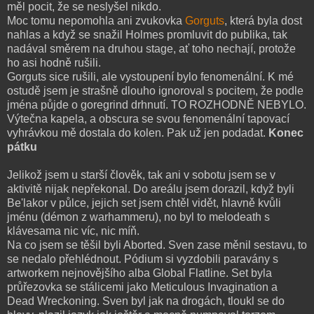
měl pocit, že se neslyšel nikdo.
Moc tomu nepomohla ani zvukovka
Gorguts
, která byla dost
nahlas a když se snažil Holmes promluvit do publika, tak
nadával směrem na druhou stage, ať toho nechají, protože
ho asi hodně rušili.
Gorguts sice rušili, ale vystoupení bylo fenomenální. K mé
ostudě jsem je strašně dlouho ignoroval s pocitem, že podle
jména půjde o goregrind drhnutí. TO ROZHODNĚ NEBYLO.
Výtečna kapela, a obscura se svou fenomenální tapovací
vyhrávkou mě dostala do kolen. Pak už jen podadat.
Konec
pátku
Jelikož jsem u starší člověk, tak ani v sobotu jsem se v
aktivitě nijak nepřekonal. Do areálu jsem dorazil, když byli
Be'lakor v půlce, jejich set jsem chtěl vidět, hlavně kvůli
jménu (démon z warhammeru), no byl to melodeath s
klávesama nic víc, nic míň.
Na co jsem se těšil byli Aborted. Sven zase měnil sestavu, to
se nedalo přehlédnout. Pódium si vyzdobili paravány s
artworkem nejnovějšího alba Global Flatline. Set byla
průřezovka se stálicemi jako Meticulous Invagination a
Dead Wreckoning. Sven byl jak na drogách, tloukl se do