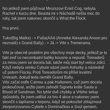
No jelikož jsem půjčoval Mrozszovi Enkil Cog, nebyla
Rachel v kurzu dne. Beasta mi v Náchodě nešla moc do
ruky, tak jsem nakonec skončil u What the Flock.
Hra první.
Tuko(Big Malks) - > Paša(AAA (Anneke Alexanda Anson pro
neznalé) s Grand Bally) - > Já -> Vrbi s Tremerama.
Vrbi je obecně problém pro všechny moje decky, jelikož je to
fakt zeď co necombatní balíky kousne a nepustí. Toreadorů
za mnou jsem se docela bál, takže můj start byl velice zdící.
Když nebyla venku Cybule sázel jsem Ashurky a následně
už potom Flocky. Proti Toreadorům mi přišel kvalitní
Unleash, dokud teda neměli Grand Bally.
Vrbi začal ostře Carnou a pak Haltonem, což jsem docela
prokoučoval, anžto jsem zahodil Signetu krále Saula a
Blood of Sandman. No tyhle dvě chybky a Vrbiho setup
způsobily, že jsem udělal za hru 4 akce a nakonec jsem
skončil s tapírama v torporu, když se pokoušel zblajznout
ztorporizovanou Cybele s Dominačkou a Soul gemem.