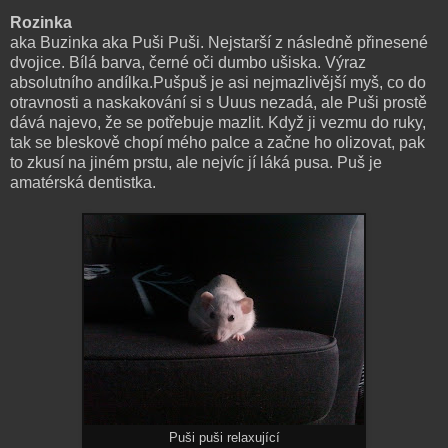
Rozinka
aka Buzinka aka Puši Puši. Nejstarší z následně přinesené
dvojice. Bílá barva, černé oči dumbo ušiska. Výraz
absolutního andílka.Pušpuš je asi nejmazlivější myš, co do
otravnosti a naskakování si s Uuus nezadá, ale Puši prostě
dává najevo, že se potřebuje mazlit. Když ji vezmu do ruky,
tak se bleskově chopí mého palce a začne ho olizovat, pak
to zkusí na jiném prstu, ale nejvíc jí láká pusa. Puš je
amatérská dentistka.
Puši puši relaxující