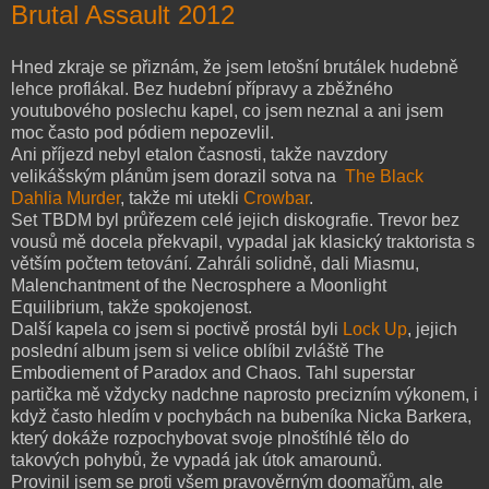
Brutal Assault 2012
Hned zkraje se přiznám, že jsem letošní brutálek hudebně
lehce proflákal. Bez hudební přípravy a zběžného
youtubového poslechu kapel, co jsem neznal a ani jsem
moc často pod pódiem nepozevlil.
Ani příjezd nebyl etalon časnosti, takže navzdory
velikášským plánům jsem dorazil sotva na
The Black
Dahlia Murder
, takže mi utekli
Crowbar
.
Set TBDM byl průřezem celé jejich diskografie. Trevor bez
vousů mě docela překvapil, vypadal jak klasický traktorista s
větším počtem tetování. Zahráli solidně, dali Miasmu,
Malenchantment of the Necrosphere a Moonlight
Equilibrium, takže spokojenost.
Další kapela co jsem si poctivě prostál byli
Lock Up
, jejich
poslední album jsem si velice oblíbil zvláště The
Embodiement of Paradox and Chaos. Tahl superstar
partička mě vždycky nadchne naprosto precizním výkonem, i
když často hledím v pochybách na bubeníka Nicka Barkera,
který dokáže rozpochybovat svoje plnoštíhlé tělo do
takových pohybů, že vypadá jak útok amarounů.
Provinil jsem se proti všem pravověrným doomařům, ale