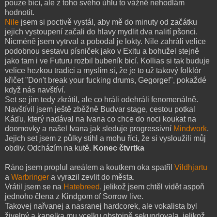
pouze bicí, ale z toho svého úhlu to vážně nehodlám
hodnotit.
Nile
jsem si poctivě vystál, aby mě do minuty od začátku
jejich vystoupení začali do hlavy mydlit dva nalití pšonci.
Nicméně jsem vytrval a pobodal je lokty. Nile zahráli velice
podobnou sestavu písniček jako v Exitu a bohužel stejně
jako tam i ve Futuru rozbil bubeník bicí. Kollias si tak buduje
velice hezkou tradici a myslím si, že je to už takový folklór
křičet "Don't break your fucking drums, Gegorge!", pokaždé
když nás navštíví.
Set se jim tedy zkrátil, ale co hráli odehráli fenomenálně.
Navštívil jsem ještě zběžně Budvar stage, cestou potkal
Káďu, který nadával na Ivana co chce do noci koukat na
doomovky a našel Ivana jak sleduje progressivní
Mindwork
.
Jejich set jsem z půlky stihl a mohu říci, že si vysloužili můj
obdiv. Odcházím na kutě.
Konec čtvrtka
Ráno jsem proplul areálem a koutkem oka spatřil
Vildhjartu
a
Warbringer
a vyrazil zevlit do města.
Vrátil jsem se na
Hatebreed
, jelikož jsem chtěl vidět aspoň
jednoho člena z Kindgom of Sorrow live.
Takovej nařvanej a nasranej hardcorek, ale vokalista byl
živelný a kapelka mu vcelku obstojně sekundovala, jelikož