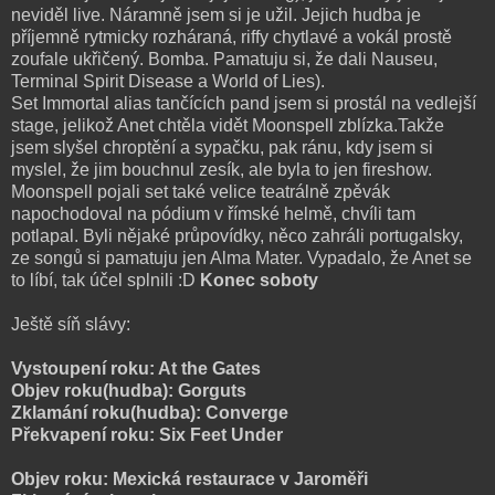
neviděl live. Náramně jsem si je užil. Jejich hudba je
příjemně rytmicky rozháraná, riffy chytlavé a vokál prostě
zoufale ukřičený. Bomba. Pamatuju si, že dali Nauseu,
Terminal Spirit Disease a World of Lies).
Set Immortal alias tančících pand jsem si prostál na vedlejší
stage, jelikož Anet chtěla vidět Moonspell zblízka.Takže
jsem slyšel chroptění a sypačku, pak ránu, kdy jsem si
myslel, že jim bouchnul zesík, ale byla to jen fireshow.
Moonspell pojali set také velice teatrálně zpěvák
napochodoval na pódium v římské helmě, chvíli tam
potlapal. Byli nějaké průpovídky, něco zahráli portugalsky,
ze songů si pamatuju jen Alma Mater. Vypadalo, že Anet se
to líbí, tak účel splnili :D
Konec soboty
Ještě síň slávy:
Vystoupení roku: At the Gates
Objev roku(hudba): Gorguts
Zklamání roku(hudba): Converge
Překvapení roku: Six Feet Under
Objev roku: Mexická restaurace v Jaroměři