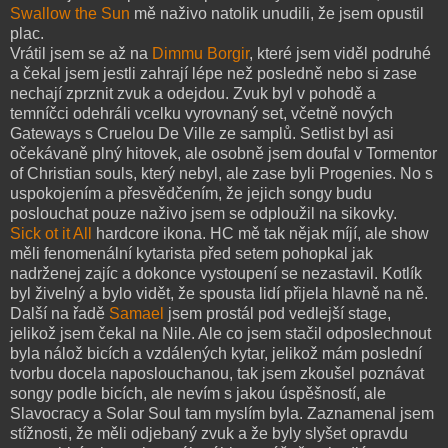
Swallow the Sun
mě naživo natolik unudili, že jsem opustil
plac.
Vrátil jsem se až na
Dimmu Borgir
, které jsem viděl podruhé
a čekal jsem jestli zahrají lépe než posledně nebo si zase
nechají zprznit zvuk a odejdou. Zvuk byl v pohodě a
temníčci odehráli vcelku vyrovnaný set, včetně nových
Gateways s Cruelou De Ville ze samplů. Setlist byl asi
očekávaně plný hitovek, ale osobně jsem doufal v Tormentor
of Christian souls, který nebyl, ale zase byli Progenies. No s
uspokojením a přesvědčením, že jejich songy budu
poslouchat pouze naživo jsem se odploužil na sikovky.
Sick ot it All
hardcore ikona. HC mě tak nějak míjí, ale show
měli fenomenální kytarista před setem pohopkal jak
nadrženej zajíc a dokonce vystoupení se nezastavil. Kotlík
byl živelný a bylo vidět, že spousta lidí přijela hlavně na ně.
Další na řadě
Samael
jsem prostál pod vedlejší stage,
jelikož jsem čekal na Nile. Ale co jsem stačil odposlechnout
byla nálož bicích a vzdálených kytar, jelikož mám poslední
tvorbu docela naposlouchanou, tak jsem zkoušel poznávat
songy podle bicích, ale nevím s jakou úspěšností, ale
Slavocracy a Solar Soul tam myslím byla. Zaznamenal jsem
stížnosti, že měli odjebaný zvuk a že byly slyšet opravdu