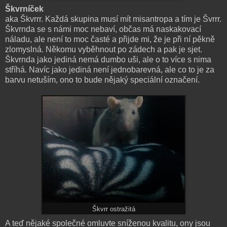
Škvrníček
aka Škvrrr. Každá skupina musí mít misantropa a tím je Švrrr.
Škvrnda se s námi moc nebaví, občas má naskakovací
náladu, ale není to moc časté a přijde mi, že je při ní pěkně
zlomyslná. Někomu vyběhnout po zádech a pak je sjet.
Škvrnda jako jediná nemá dumbo uši, ale o to více s nima
stříhá. Navíc jako jediná není jednobarevná, ale co to je za
barvu netuším, ono to bude nějaký speciální označení.
Škvrr ostražitá
A teď nějaké společné omluvte sníženou kvalitu, ony jsou