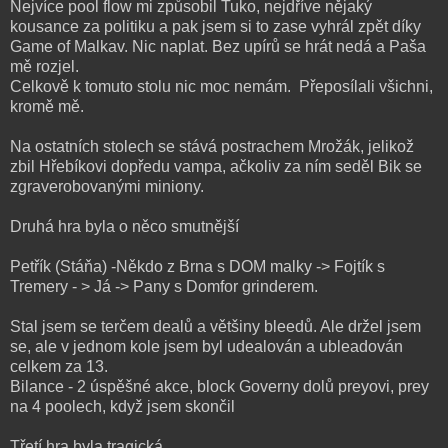
Nejvíce pool flow mi způsobil Tuko, nejdříve nějaký
kousance za politiku a pak jsem si to zase vyhrál zpět díky
Game of Malkav. Nic naplat. Bez upírů se hrát nedá a Paša
mě rozjel.
Celkově k tomuto stolu nic moc nemám. Přeposílali všichni,
kromě mě.
Na ostatních stolech se stává postrachem Mrožák, jelikož
zbil Hřebíkovi dopředu vampa, ačkoliv za ním seděl Bik se
zgraverobovanými miniony.
Druhá hra byla o něco smutnější
Petřík (Stáňa) -Někdo z Brna s DOM malky -> Fojtík s
Tremery - > Já -> Pany s Domfor grinderem.
Stal jsem se terčem dealů a většiny bleedů. Ale držel jsem
se, ale v jednom kole jsem byl udealován a ubleadován
celkem za 13.
Bilance - 2 úspěšné akce, block Governy dolů preyovi, prey
na 4 poolech, když jsem skončil
Třetí hra byla tragická.