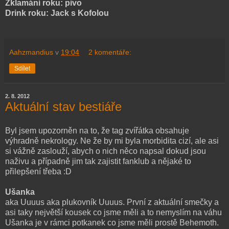
Zklamání roku: pivo
Drink roku: Jack s Kofolou
Aahzmandius
v
19:04
2 komentáře:
Sdílet
2. 8. 2012
Aktuální stav bestiáře
Byl jsem upozorněn na to, že tag zvířátka obsahuje
výhradně nekrology. Ne že by mi byla morbidita cizí, ale asi
si vážně zaslouží, abych o nich něco napsal dokud jsou
naživu a případně jim tak zajistit fanklub a nějaké to
přilepšení třeba :D
Ušanka
aka Uuuus aka plukovník Uuuus. První z aktuální smečky a
asi taky největší kousek co jsme měli a to nemyslím na váhu
Ušanka je v rámci potkanek co jsme měli prostě Behemoth.