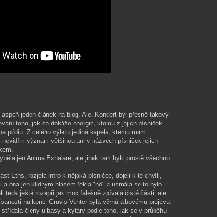
 aspoň jeden článek na blog. Ale. Koncert byl přesně takový
vání toho, jak se dokáže energie, kterou z jejich písniček
na pódiu. Z celého výletu jediná kapela, kterou mám
nevidím význam většinou ani v názvech písniček jejich
ykem.
yběla jen Anima Exhalare, ale jinak tam bylo prostě všechno
st Eths, rozjela intro k nějaká písničce, dojeli k té chvíli,
li a ona jen klidným hlasem řekla "nô" a usmála se to bylo
 teda ještě rozepři jak moc falešně zpívala čisté části, ale
sanosti na konci Gravis Venter byla věrná albovému projevu.
střídala členy u basy a kytary podle toho, jak se v průběhu