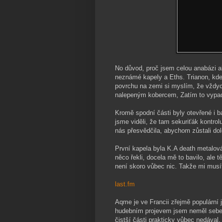
No důvod, proč jsem celou anabázi a
neznámé kapely a Eths. Trianon, kde 
povrchu na zemi si myslím, že vždyc
nalepeným kobercem, Zatím to vypadá 
Kromě spodní části byly otevřené i b
jsme viděli, že tam sekuriťák kontro
nás přesvědčila, abychom zůstali d
První kapela byla K.A death metalová 
něco řekli, docela mě to bavilo, ale
není skoro vůbec nic. Takže mi musíte
last.fm
Aqme je ve Francii zřejmě populární j
hudebním projevem jsem neměl sebem
čistší části prakticky vůbec nedával. 