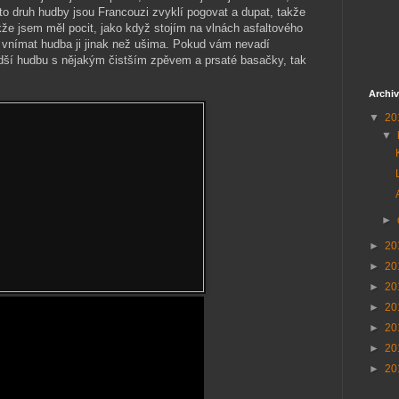
to druh hudby jsou Francouzi zvyklí pogovat a dupat, takže
akže jsem měl pocit, jako když stojím na vlnách asfaltového
 vnímat hudba ji jinak než ušima. Pokud vám nevadí
vrdší hudbu s nějakým čistším zpěvem a prsaté basačky, tak
Archiv
▼
20
▼
►
►
20
►
20
►
20
►
20
►
20
►
20
►
20