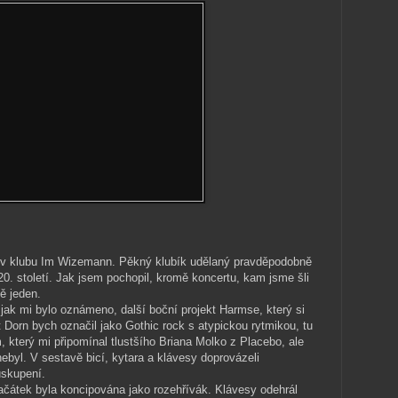
tu v klubu Im Wizemann. Pěkný klubík udělaný pravděpodobně
. století. Jak jsem pochopil, kromě koncertu, kam jsme šli
ě jeden.
 jak mi bylo oznámeno, další boční projekt Harmse, který si
 Dorn bych označil jako Gothic rock s atypickou rytmikou, tu
, který mi připomínal tlustšího Briana Molko z Placebo, ale
byl. V sestavě bicí, kytara a klávesy doprovázeli
uskupení.
čátek byla koncipována jako rozehřívák. Klávesy odehrál