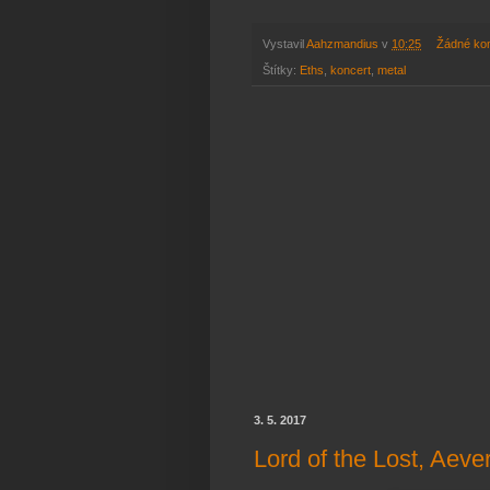
Vystavil
Aahzmandius
v
10:25
Žádné ko
Štítky:
Eths
,
koncert
,
metal
3. 5. 2017
Lord of the Lost, Aeve