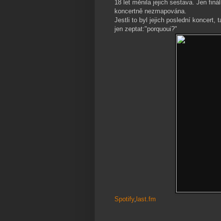
18 let měnila jejich sestava. Jen fi
koncertně nezmapována.
Jestli to byl jejich poslední koncer
jen zeptat:"porquoui?"
Spotify
,
last.fm