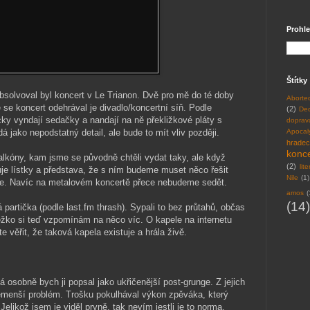
Prohle
Štítky
bsolvoval byl koncert v Le Trianon. Dvě pro mě do té doby
Aborte
se koncert odehrával je divadlo/koncertní síň. Podle
(2)
Dec
ky vyndají sedačky a nandají na ně překližkové pláty s
doprav
jako nepodstatný detail, ale bude to mít vliv později.
Apocal
hrade
konce
alkóny, kam jsme se původně chtěli vydat taky, ale když
(2)
lit
luje lístky a představa, že s ním budeme muset něco řešit
Nile
(1)
ole. Navíc na metalovém koncertě přece nebudeme sedět.
amos
(
(14)
partička (podle last.fm thrash). Sypali to bez průtahů, občas
 těžko si teď vzpomínám na něco víc. O kapele na internetu
 věřit, že taková kapela existuje a hrála živě.
á osobně bych ji popsal jako ukřičenější post-grunge. Z jejich
enší problém. Trošku pokulhával výkon zpěváka, který
Jelikož jsem je viděl prvně, tak nevím jestli je to norma,