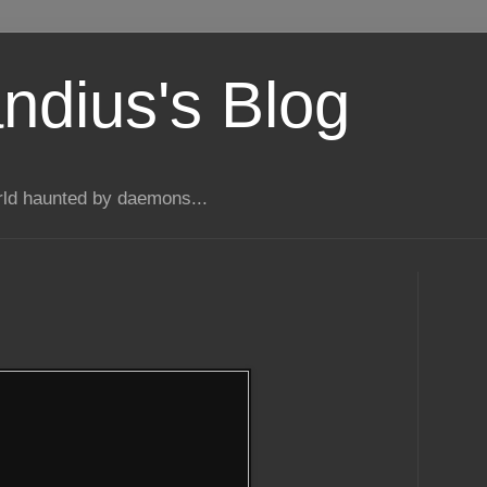
dius's Blog
rld haunted by daemons...