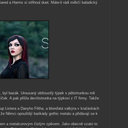
Gared a Harms si střihnul duet. Máte-li rádi měkčí baladický
i, byl basák. Urousaný obtloustlý týpek s pětistrunkou mě
ček. A pak přišla devítistrunka na týpkovi z IT firmy. Takže
p Listera a Danyho Filtha, a blonďatá valkýra v kraťáskách
e Němci opouštějí barikády gothic metalu a přidávají se k
mem a metalcorovým čistým zpěvem. Jako obecně vzato to