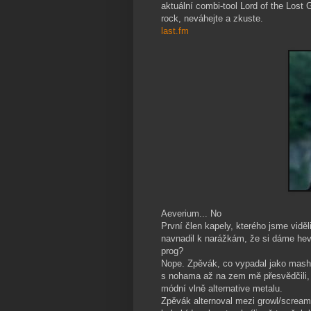
aktuální combi-tool Lord of the Lost 
rock, neváhejte a zkuste.
last.fm
Aeverium... No
První člen kapely, kterého jsme viděl
navnadil k narážkám, že si dáme heví
prog?
Nope. Zpěvák, co vypadal jako mashu
s nohama až na zem mě přesvědčili, ž
módní vlně alternative metalu.
Zpěvák alternoval mezi growl/screa