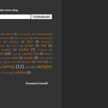
dat tento blog
album
(2)
brutal assault
d
(1)
avantgarde
(1)
apitated
(1)
démonologie
(1)
diablo games
(1)
Eths
(4)
dušičky
(2)
a
(1)
Fleshgod
games
(3)
hate
(5)
ypse
(1)
french
(1)
hudba
(7)
c králové
(2)
instituce
(1)
rt
(10)
Lacuna Coil
(5)
last.fm
kutil
(1)
music
(6)
metal
(4)
eratura
(1)
návody
(1)
recenze
(2)
steam
(2)
pc
(1)
povídka
(1)
tori
turnaj
(12)
vampire
upíři
(2)
1)
zvířátka
(8)
women
(1)
Pravidelní čtenáři