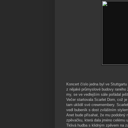
Koncert číslo jedna byl ve Stuttgar
z nějaké průmyslové budovy raného 20
my, se ve vedlejším sále pořádal ješt
Večer startovala Scarlet Dorn, což je
tam uklidil své crewmembery. Scarlet
vedl bubeník s dost zvláštním stylem
Anet bude přísahat, že mu podobný ne
zpěvačku, která dala jméno celému 
Tklivá hudba s klidným zpěvem na za