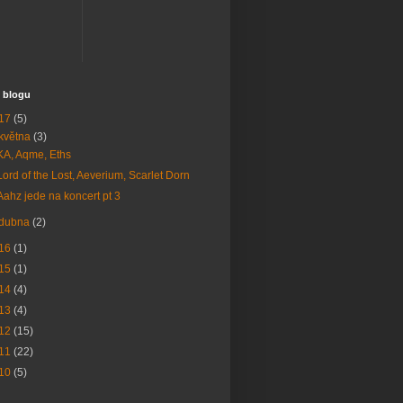
 blogu
17
(5)
května
(3)
KA, Aqme, Eths
Lord of the Lost, Aeverium, Scarlet Dorn
Aahz jede na koncert pt 3
dubna
(2)
16
(1)
15
(1)
14
(4)
13
(4)
12
(15)
11
(22)
10
(5)