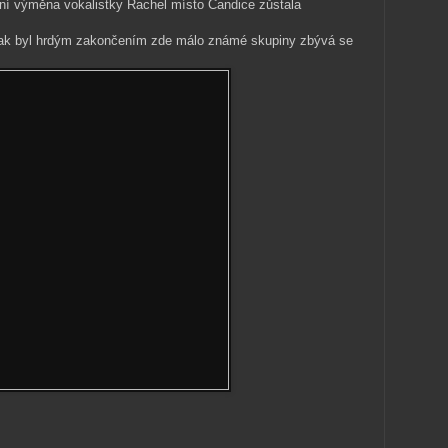
nální výměna vokalistky Rachel místo Candice zůstala
t, tak byl hrdým zakončením zde málo známé skupiny zbývá se