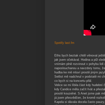
Spotify
last.fm
Eths bych beztak chtěl věnovat ještě
jak jsem očekával. Hodina a půl sledo
vnímám plně rozvinout v pohybu lidí 
naposlouchanou a navzdory tomu, že 
hudba ke mě mluví prostě jiným jaz
Setlist mě nadchnul v podstatě mi ch
co bych si na koncertu přál.
Velice se mi líbila část kdy hudební čá
kdy Candice měla začít řvát a přesta
prostě kouzelné. S Anet jsme pak měli
já jsem přesvědčen, že kromě rozkolí
Kapela si dávala docela často pauzy, 